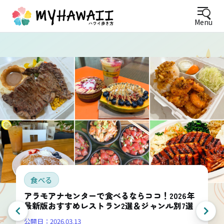
Menu
食べる
アラモアナセンターで食べるならココ！2026年
最新版おすすめレストラン2選＆ジャンル別7選
公開日：
2026.03.13