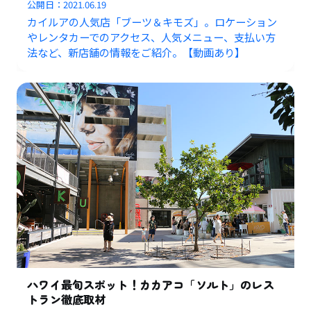
公開日：
2021.06.19
カイルアの人気店「ブーツ＆キモズ」。ロケーション
やレンタカーでのアクセス、人気メニュー、支払い方
法など、新店舗の情報をご紹介。【動画あり】
ハワイ最旬スポット！カカアコ「ソルト」のレス
トラン徹底取材