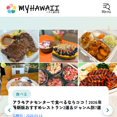
Menu
食べる
アラモアナセンターで食べるならココ！2026年
最新版おすすめレストラン2選＆ジャンル別7選
公開日：
2026.03.13