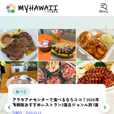
Menu
食べる
アラモアナセンターで食べるならココ！2026年
最新版おすすめレストラン2選＆ジャンル別7選
公開日：
2026.03.13