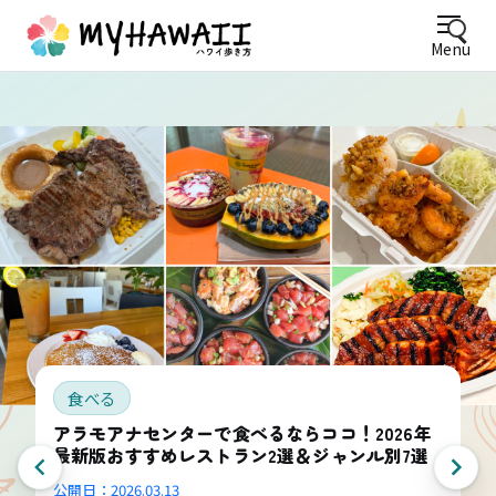
Menu
食べる
アラモアナセンターで食べるならココ！2026年
最新版おすすめレストラン2選＆ジャンル別7選
公開日：
2026.03.13