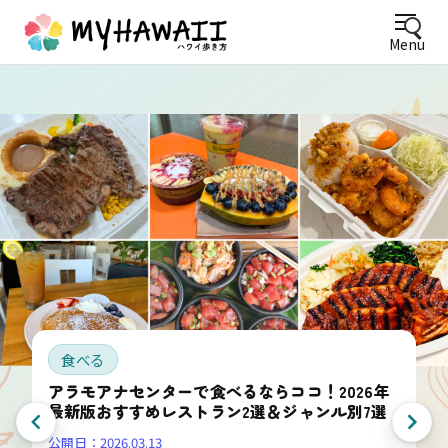
Menu
食べる
アラモアナセンターで食べるならココ！2026年
最新版おすすめレストラン2選＆ジャンル別7選
公開日：
2026.03.13