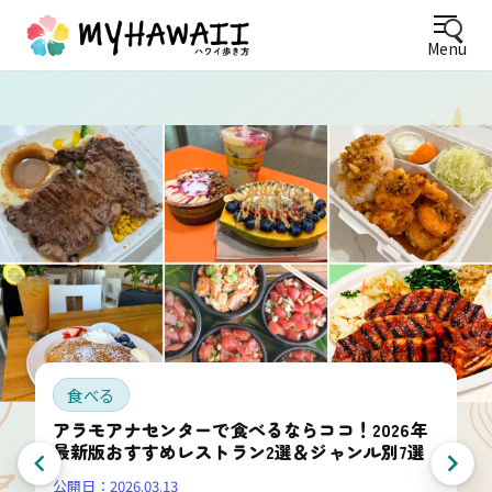
Menu
食べる
アラモアナセンターで食べるならココ！2026年
最新版おすすめレストラン2選＆ジャンル別7選
公開日：
2026.03.13