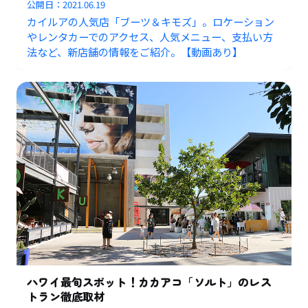
公開日：
2021.06.19
カイルアの人気店「ブーツ＆キモズ」。ロケーション
やレンタカーでのアクセス、人気メニュー、支払い方
法など、新店舗の情報をご紹介。【動画あり】
ハワイ最旬スポット！カカアコ「ソルト」のレス
トラン徹底取材