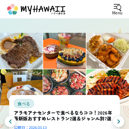
Menu
食べる
アラモアナセンターで食べるならココ！2026年
最新版おすすめレストラン2選＆ジャンル別7選
公開日：
2026.03.13