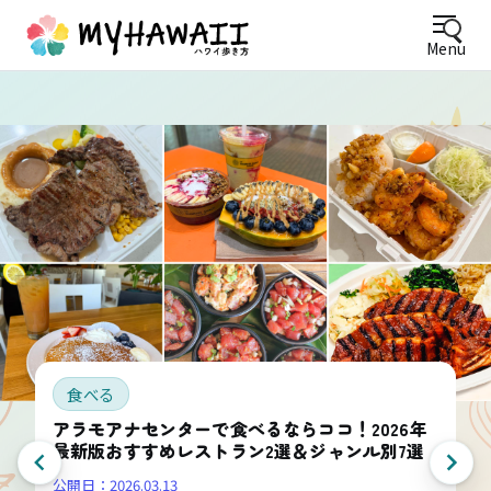
Menu
食べる
アラモアナセンターで食べるならココ！2026年
最新版おすすめレストラン2選＆ジャンル別7選
公開日：
2026.03.13