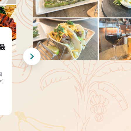
最
編
ど