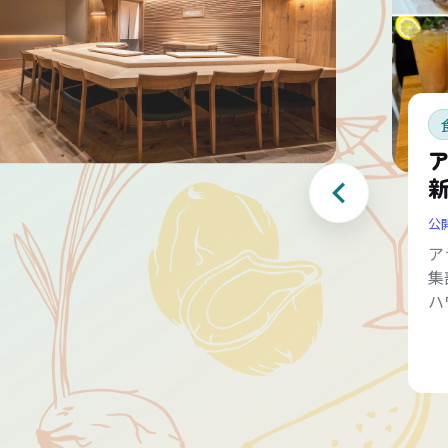
公
ア
集
ハ