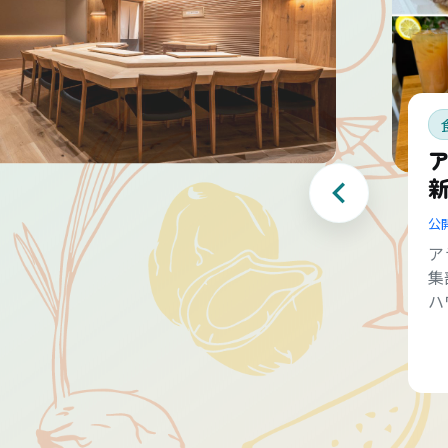
公
ア
集
ハ