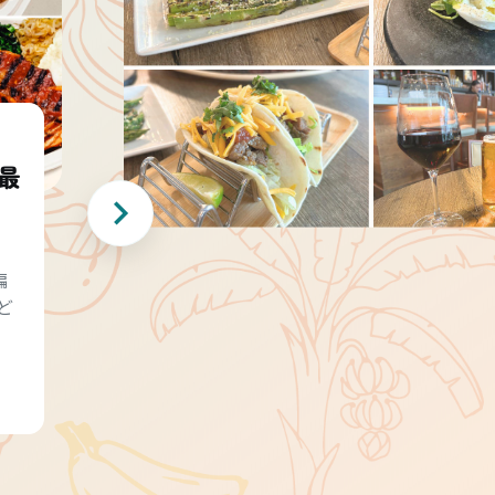
最
編
ど