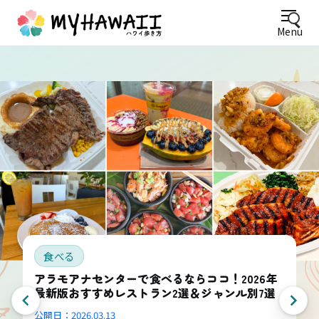
Menu
食べる
アラモアナセンターで食べるならココ！2026年
最新版おすすめレストラン2選＆ジャンル別7選
公開日：
2026.03.13