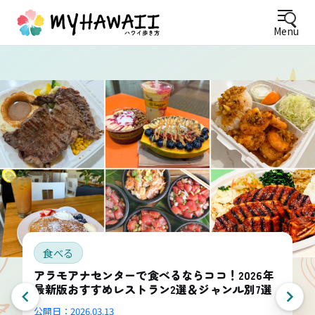
Menu
食べる
アラモアナセンターで食べるならココ！2026年
最新版おすすめレストラン2選＆ジャンル別7選
公開日：
2026.03.13