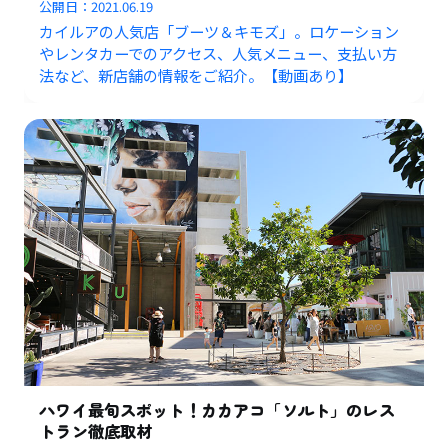
公開日：
2021.06.19
カイルアの人気店「ブーツ＆キモズ」。ロケーション
やレンタカーでのアクセス、人気メニュー、支払い方
法など、新店舗の情報をご紹介。【動画あり】
ハワイ最旬スポット！カカアコ「ソルト」のレス
トラン徹底取材