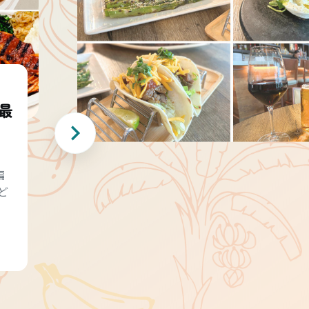
最
編
ど