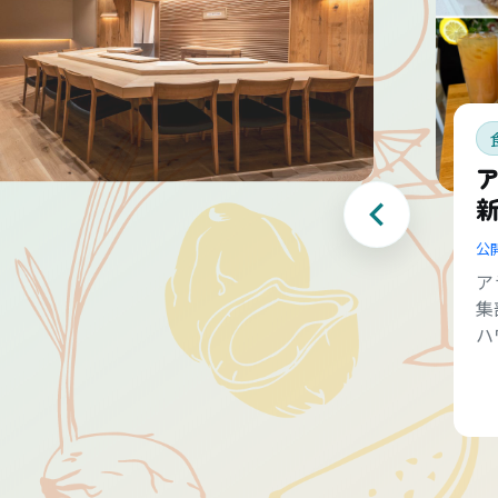
公
ア
集
ハ