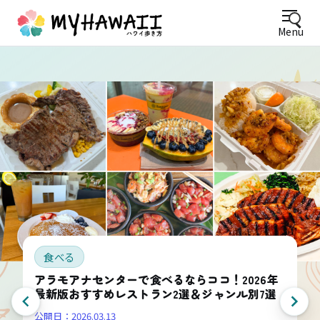
Menu
食べる
アラモアナセンターで食べるならココ！2026年
最新版おすすめレストラン2選＆ジャンル別7選
公開日：
2026.03.13