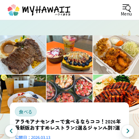
Menu
食べる
アラモアナセンターで食べるならココ！2026年
最新版おすすめレストラン2選＆ジャンル別7選
公開日：
2026.03.13