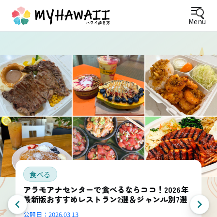
Menu
食べる
アラモアナセンターで食べるならココ！2026年
最新版おすすめレストラン2選＆ジャンル別7選
公開日：
2026.03.13