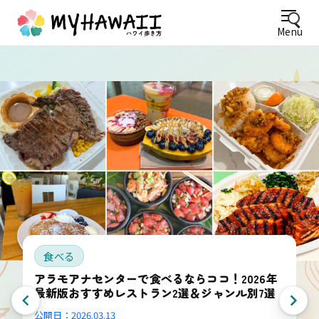
Menu
食べる
アラモアナセンターで食べるならココ！2026年
最新版おすすめレストラン2選＆ジャンル別7選
公開日：
2026.03.13