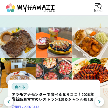
Menu
食べる
アラモアナセンターで食べるならココ！2026年
最新版おすすめレストラン2選＆ジャンル別7選
公開日：
2026.03.13