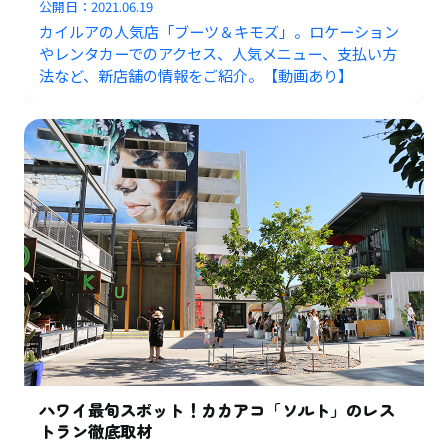
公開日：
2021.06.19
カイルアの人気店「ブーツ＆キモズ」。ロケーション
やレンタカーでのアクセス、人気メニュー、支払い方
法など、新店舗の情報をご紹介。【動画あり】
ハワイ最旬スポット！カカアコ「ソルト」のレス
トラン徹底取材