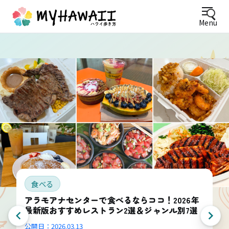
Menu
食べる
アラモアナセンターで食べるならココ！2026年
最新版おすすめレストラン2選＆ジャンル別7選
公開日：
2026.03.13