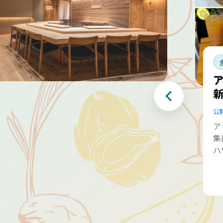
公
ア
集
ハ