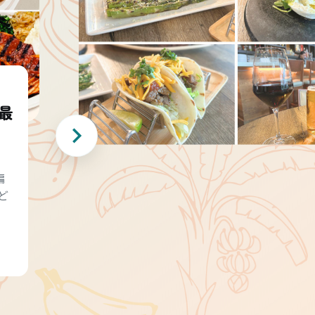
最
編
ど