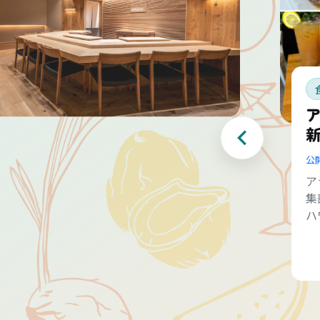
公
ア
集
ハ