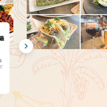
最
編
ど