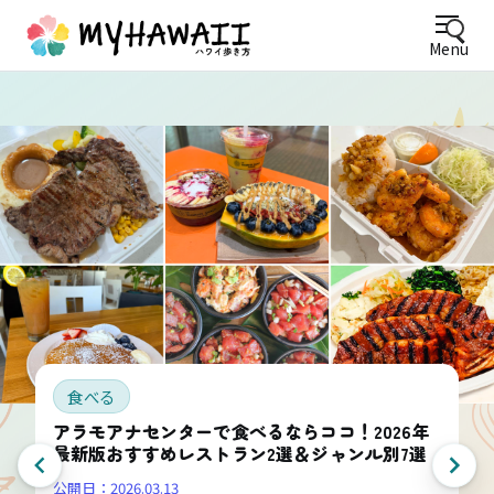
Menu
食べる
アラモアナセンターで食べるならココ！2026年
最新版おすすめレストラン2選＆ジャンル別7選
公開日：
2026.03.13