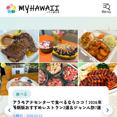
Menu
食べる
アラモアナセンターで食べるならココ！2026年
最新版おすすめレストラン2選＆ジャンル別7選
公開日：
2026.03.13