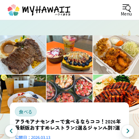
Menu
食べる
アラモアナセンターで食べるならココ！2026年
最新版おすすめレストラン2選＆ジャンル別7選
公開日：
2026.03.13