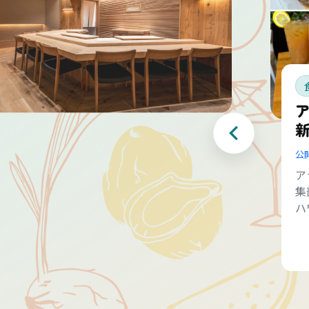
公
ア
集
ハ