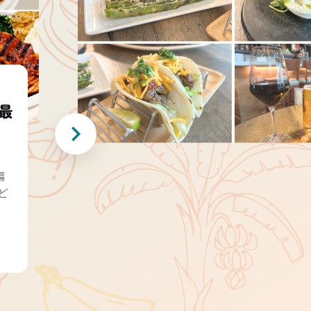
最
編
ど