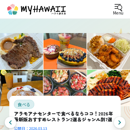
Menu
食べる
アラモアナセンターで食べるならココ！2026年
最新版おすすめレストラン2選＆ジャンル別7選
公開日：
2026.03.13