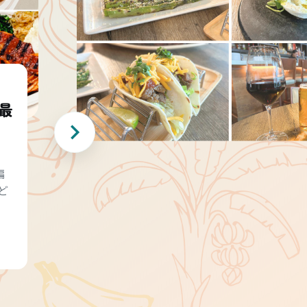
最
編
ど