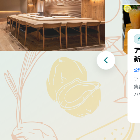
公
ア
集
ハ