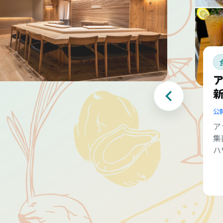
公
ア
集
ハ