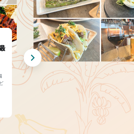
最
編
ど