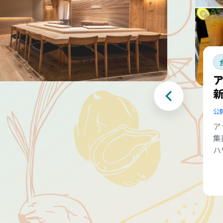
公
ア
集
ハ