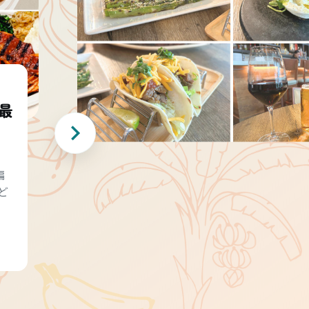
最
編
ど