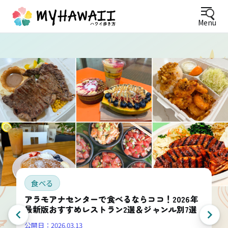
Menu
食べる
アラモアナセンターで食べるならココ！2026年
最新版おすすめレストラン2選＆ジャンル別7選
公開日：
2026.03.13