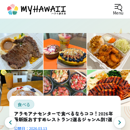
Menu
食べる
アラモアナセンターで食べるならココ！2026年
最新版おすすめレストラン2選＆ジャンル別7選
公開日：
2026.03.13