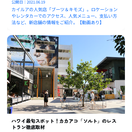
公開日：
2021.06.19
カイルアの人気店「ブーツ＆キモズ」。ロケーション
やレンタカーでのアクセス、人気メニュー、支払い方
法など、新店舗の情報をご紹介。【動画あり】
ハワイ最旬スポット！カカアコ「ソルト」のレス
トラン徹底取材