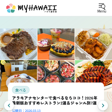
Menu
食べる
アラモアナセンターで食べるならココ！2026年
最新版おすすめレストラン2選＆ジャンル別7選
公開日：
2026.03.13