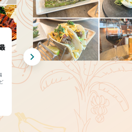
最
編
ど