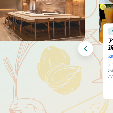
公
ア
集
ハ