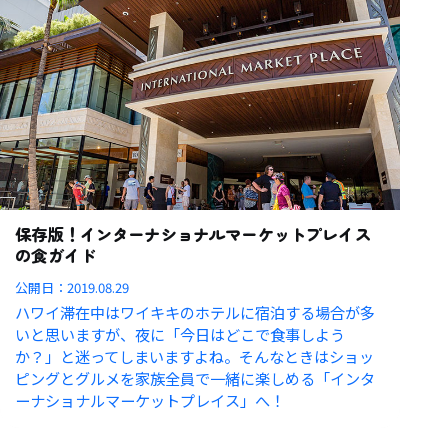
保存版！インターナショナルマーケットプレイス
の食ガイド
公開日：
2019.08.29
ハワイ滞在中はワイキキのホテルに宿泊する場合が多
いと思いますが、夜に「今日はどこで食事しよう
か？」と迷ってしまいますよね。そんなときはショッ
ピングとグルメを家族全員で一緒に楽しめる「インタ
ーナショナルマーケットプレイス」へ！