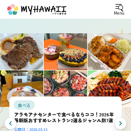
Menu
食べる
アラモアナセンターで食べるならココ！2026年
最新版おすすめレストラン2選＆ジャンル別7選
公開日：
2026.03.13