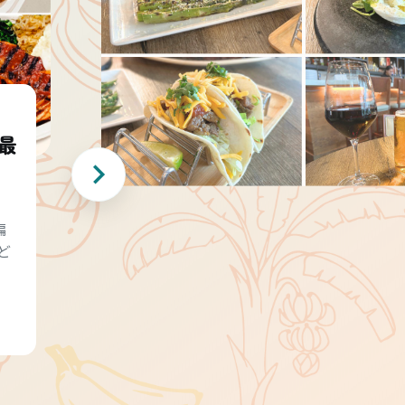
最
編
ど