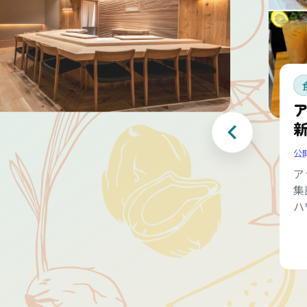
公
ア
集
ハ