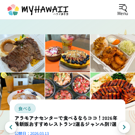
Menu
食べる
アラモアナセンターで食べるならココ！2026年
最新版おすすめレストラン2選＆ジャンル別7選
公開日：
2026.03.13