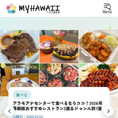
Menu
食べる
アラモアナセンターで食べるならココ！2026年
最新版おすすめレストラン2選＆ジャンル別7選
公開日：
2026.03.13