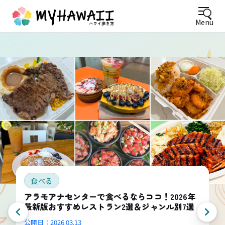
Menu
食べる
アラモアナセンターで食べるならココ！2026年
最新版おすすめレストラン2選＆ジャンル別7選
公開日：
2026.03.13