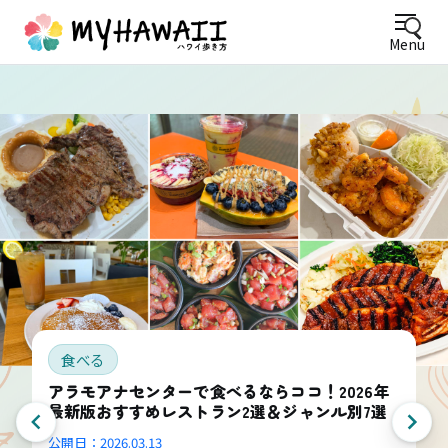
Menu
食べる
アラモアナセンターで食べるならココ！2026年
最新版おすすめレストラン2選＆ジャンル別7選
公開日：
2026.03.13