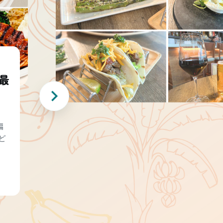
最
編
ど