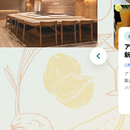
公
ア
集
ハ