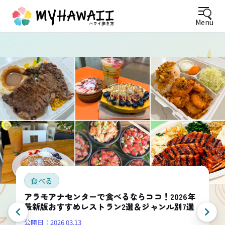
Menu
食べる
アラモアナセンターで食べるならココ！2026年
最新版おすすめレストラン2選＆ジャンル別7選
公開日：
2026.03.13