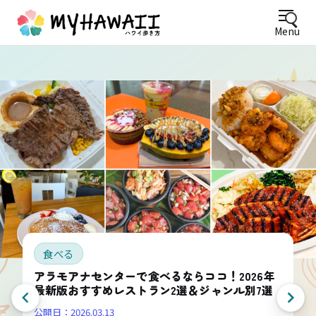
Menu
食べる
アラモアナセンターで食べるならココ！2026年
最新版おすすめレストラン2選＆ジャンル別7選
公開日：
2026.03.13