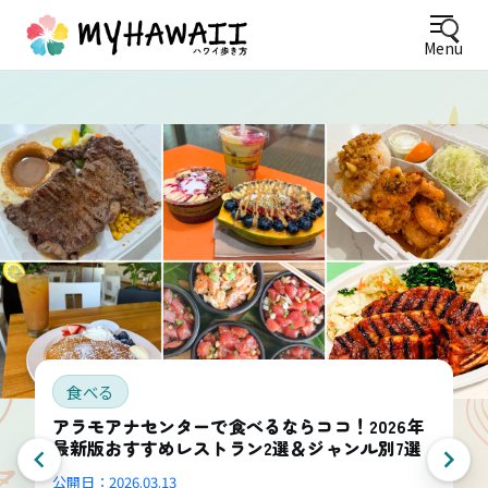
Menu
食べる
アラモアナセンターで食べるならココ！2026年
最新版おすすめレストラン2選＆ジャンル別7選
公開日：
2026.03.13