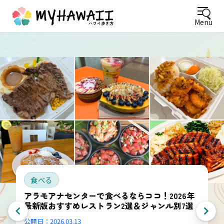
Menu
食べる
アラモアナセンターで食べるならココ！2026年
最新版おすすめレストラン2選＆ジャンル別7選
公開日：
2026.03.13