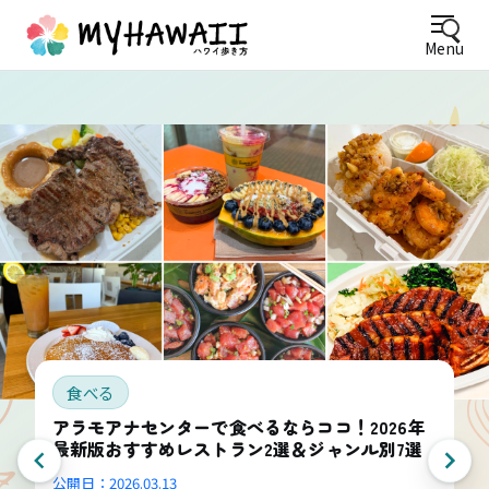
Menu
食べる
アラモアナセンターで食べるならココ！2026年
最新版おすすめレストラン2選＆ジャンル別7選
公開日：
2026.03.13