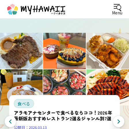
Menu
食べる
アラモアナセンターで食べるならココ！2026年
最新版おすすめレストラン2選＆ジャンル別7選
公開日：
2026.03.13