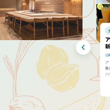
公
ア
集
ハ