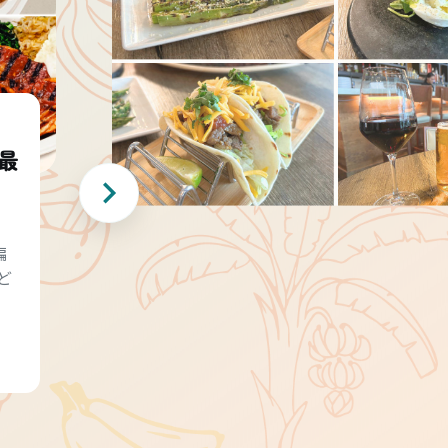
最
編
ど