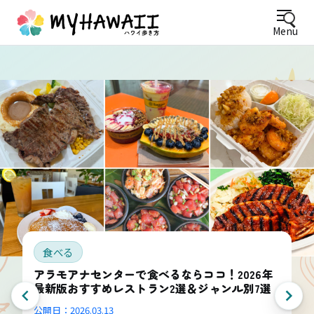
Menu
食べる
アラモアナセンターで食べるならココ！2026年
最新版おすすめレストラン2選＆ジャンル別7選
公開日：
2026.03.13