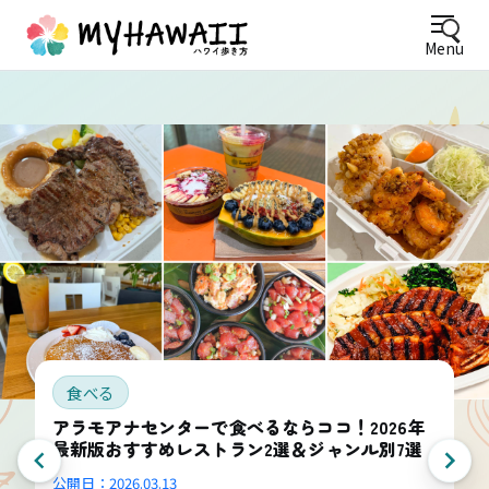
Menu
食べる
アラモアナセンターで食べるならココ！2026年
最新版おすすめレストラン2選＆ジャンル別7選
公開日：
2026.03.13